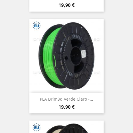
Preço
19,90 €
PLA Brim3d Verde Claro -...
Preço
19,90 €