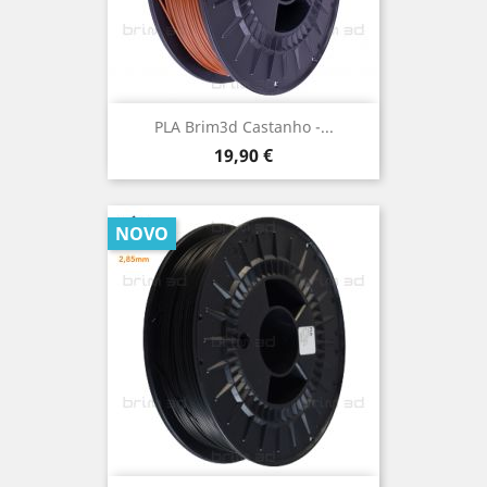
PLA Brim3d Castanho -...
Preço
19,90 €
NOVO