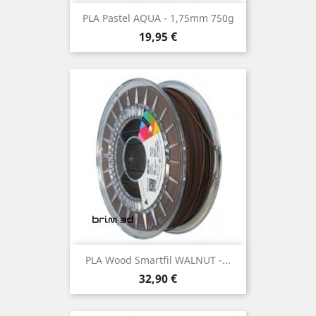
PLA Pastel AQUA - 1,75mm 750g
Preço
19,95 €
PLA Wood Smartfil WALNUT -...
Preço
32,90 €