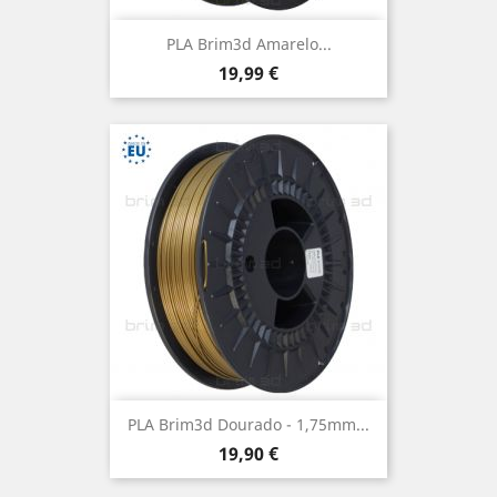
PLA Brim3d Amarelo...
Preço
19,99 €
PLA Brim3d Dourado - 1,75mm...
Preço
19,90 €