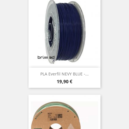
PLA Everfil NEVY BLUE -...
Preço
19,90 €