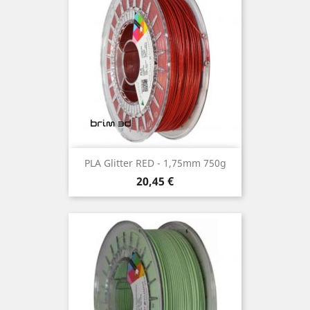
PLA Glitter RED - 1,75mm 750g
Preço
20,45 €