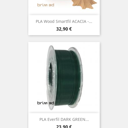
PLA Wood Smartfil ACACIA -...
Preço
32,90 €
PLA Everfil DARK GREEN...
Preço
23,90 €