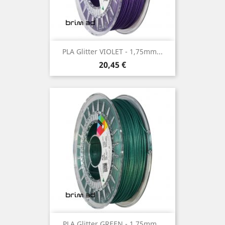
PLA Glitter VIOLET - 1,75mm...
Preço
20,45 €
PLA Glitter GREEN - 1,75mm...