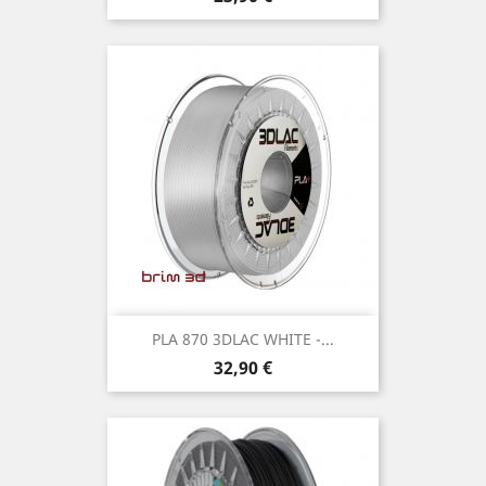
PLA 870 3DLAC WHITE -...
Preço
32,90 €