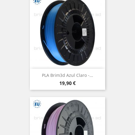
PLA Brim3d Azul Claro -...
Preço
19,90 €