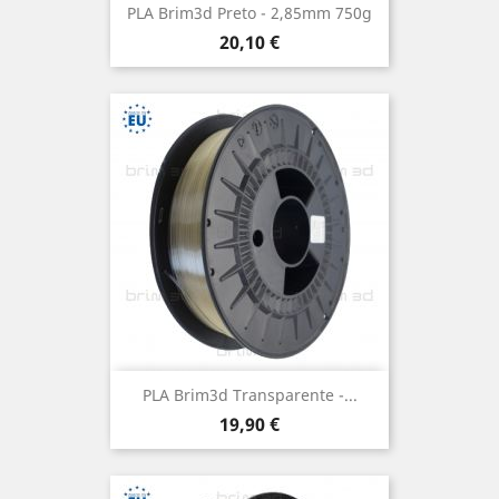
PLA Brim3d Preto - 2,85mm 750g
Preço
20,10 €
PLA Brim3d Transparente -...
Preço
19,90 €