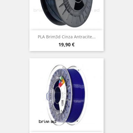
PLA Brim3d Cinza Antracite...
Preço
19,90 €