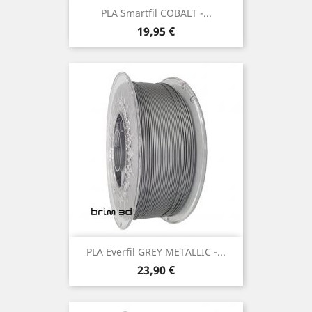
PLA Smartfil COBALT -...
Preço
19,95 €
PLA Everfil GREY METALLIC -...
Preço
23,90 €