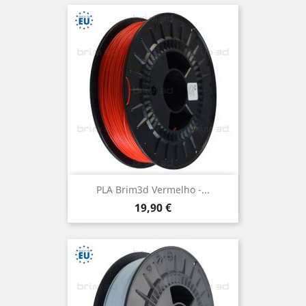
PLA Brim3d Vermelho -...
Preço
19,90 €