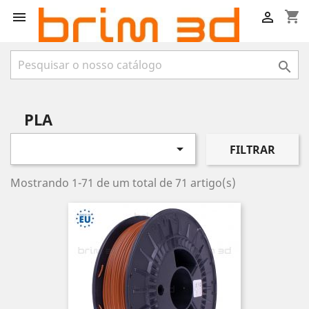
shopping_cart



PLA

FILTRAR
Mostrando 1-71 de um total de 71 artigo(s)