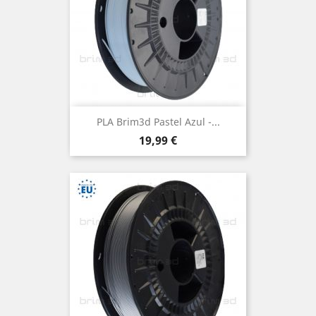
PLA Brim3d Pastel Azul -...
Preço
19,99 €