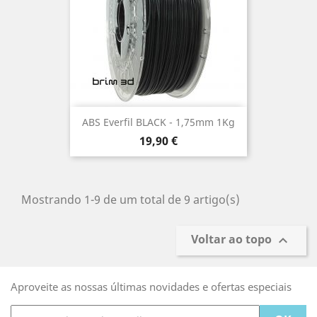
ABS Everfil BLACK - 1,75mm 1Kg
Preço
19,90 €
Mostrando 1-9 de um total de 9 artigo(s)
Voltar ao topo

Aproveite as nossas últimas novidades e ofertas especiais