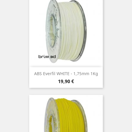
ABS Everfil WHITE - 1,75mm 1Kg
Preço
19,90 €