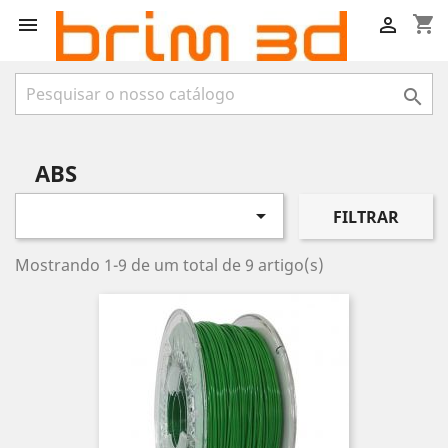
shopping_cart



ABS

FILTRAR
Mostrando 1-9 de um total de 9 artigo(s)