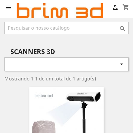
shopping_cart



SCANNERS 3D

Mostrando 1-1 de um total de 1 artigo(s)