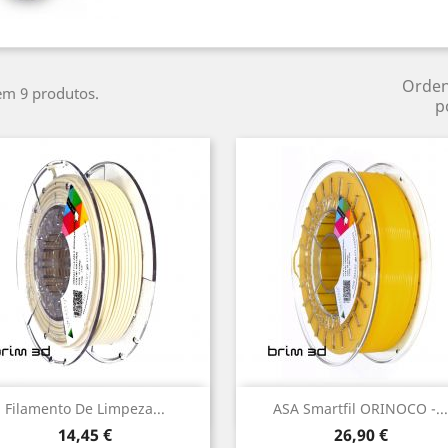
Orde
em 9 produtos.
p
Vista rápida
Vista rápida


Filamento De Limpeza...
ASA Smartfil ORINOCO -...
Preço
Preço
14,45 €
26,90 €