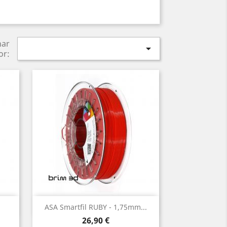
nar

or:
Vista rápida

ASA Smartfil RUBY - 1,75mm...
Preço
26,90 €