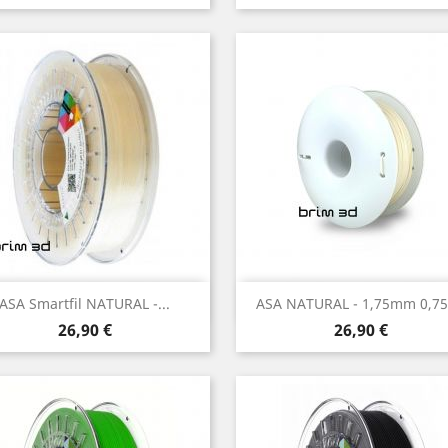
Vista rápida
Vista rápida


ASA Smartfil NATURAL -...
ASA NATURAL - 1,75mm 0,7
Preço
Preço
26,90 €
26,90 €