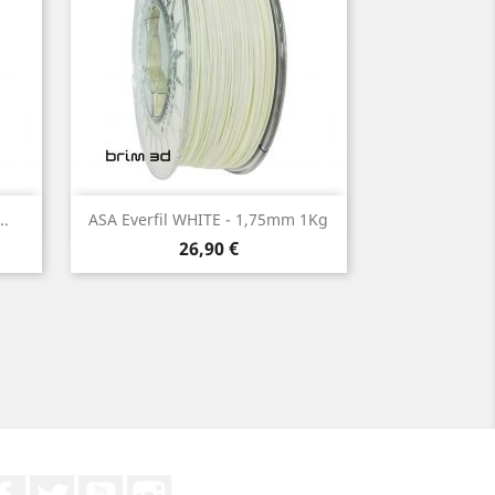
Vista rápida

..
ASA Everfil WHITE - 1,75mm 1Kg
Preço
26,90 €
Facebook
Twitter
YouTube
Instagram