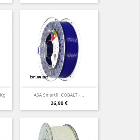
Vista rápida

5Kg
ASA Smartfil COBALT -...
Preço
26,90 €