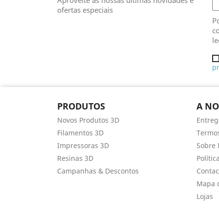
Aproveite as nossas últimas novidades e
ofertas especiais
Po
co
le
p
PRODUTOS
A NO
Novos Produtos 3D
Entreg
Filamentos 3D
Termos
Impressoras 3D
Sobre 
Resinas 3D
Políti
Campanhas & Descontos
Contac
Mapa d
Lojas