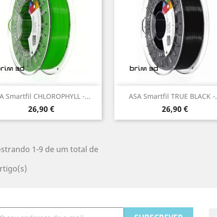
Vista rápida
Vista rápida


A Smartfil CHLOROPHYLL -...
ASA Smartfil TRUE BLACK -.
Preço
Preço
26,90 €
26,90 €
strando 1-9 de um total de
rtigo(s)