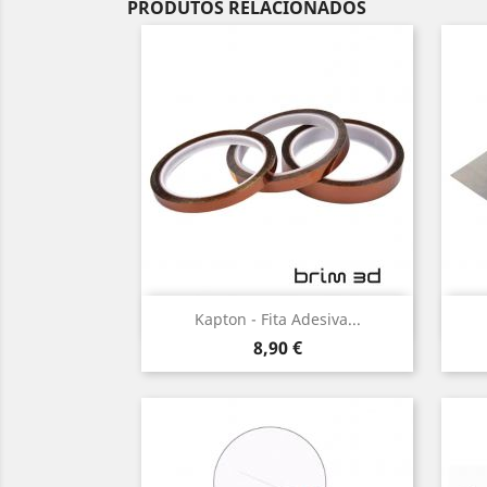
PRODUTOS RELACIONADOS
Vista rápida

Kapton - Fita Adesiva...
Preço
8,90 €