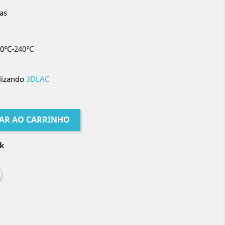
as
0°C-
240°C
ilizando
3DLAC
AR AO CARRINHO
k