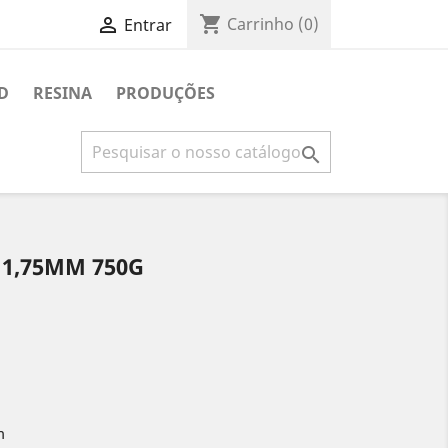
shopping_cart

Carrinho
(0)
Entrar
D
RESINA
PRODUÇÕES

 1,75MM 750G
m