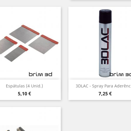
Vista rápida
Vista rápida


Espátulas (4 Unid.)
3DLAC - Spray Para Aderênc
Preço
Preço
5,10 €
7,25 €