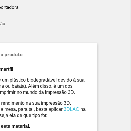
portadora
ção
do produto
artfil
é um plástico biodegradável devido à sua 
na ou batata). Além disso, é um dos 
 imprimir no mundo da impressão 3D.
 rendimento na sua impressão 3D, 
 mesa, para tal, basta aplicar 
3DLAC
 na 
eja ela de que tipo for.
este material,