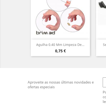
Vista rápida

Agulha 0.40 Mm Limpeza De...
S
Preço
0,75 €
Aproveite as nossas últimas novidades e
ofertas especiais
Po
co
le