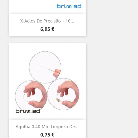
X-Actos De Precisão + 10...
Preço
6,95 €
Agulha 0.40 Mm Limpeza De...
Preço
0,75 €