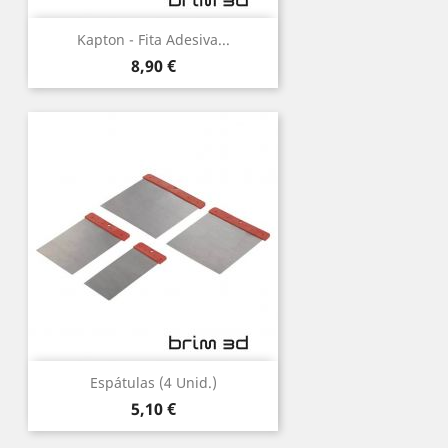
Kapton - Fita Adesiva...
Preço
8,90 €
Espátulas (4 Unid.)
Preço
5,10 €