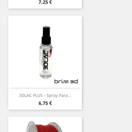
Preço
7,25 €
3DLAC PLUS - Spray Para...
Preço
6,75 €