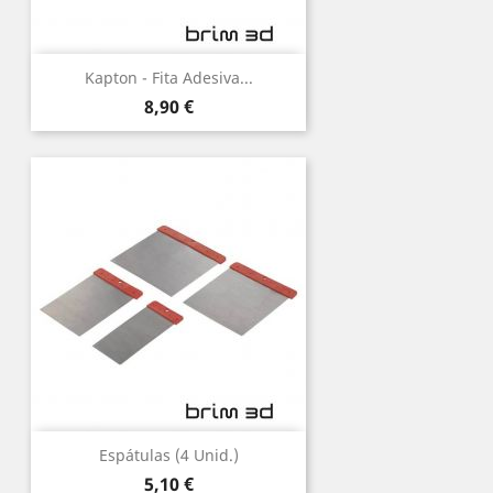
Kapton - Fita Adesiva...
Preço
8,90 €
Espátulas (4 Unid.)
Preço
5,10 €