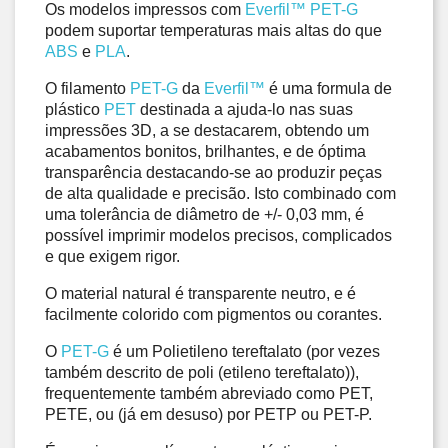
Os modelos impressos com 
Everfil™
PET-G
podem suportar temperaturas mais altas do que 
ABS
 e 
PLA
.
O filamento 
PET-G
 da 
Everfil™
é uma formula de 
plástico 
PET
 destinada a ajuda-lo nas suas 
impressões 3D, a se destacarem, obtendo um 
acabamentos bonitos, brilhantes, e de óptima 
transparência destacando-se ao produzir peças 
de alta qualidade e precisão. Isto combinado com 
uma tolerância de diâmetro de +/- 0,03 mm, é 
possível imprimir modelos precisos, complicados 
e que exigem rigor.
O material natural é transparente neutro, e é 
facilmente colorido com pigmentos ou corantes.
O 
PET-G
 é um Polietileno tereftalato (por vezes 
também descrito de poli (etileno tereftalato)), 
frequentemente também abreviado como PET, 
PETE, ou (já em desuso) por PETP ou PET-P. 