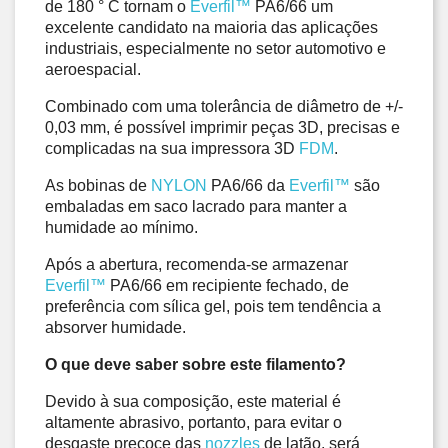
de 180 ° C tornam o 
Everfil™
 PA6/66 um 
excelente candidato na maioria das aplicações 
industriais, especialmente no setor automotivo e 
aeroespacial. 
Combinado com uma tolerância de diâmetro de +/- 
0,03 mm, é possível imprimir peças 3D, precisas e 
complicadas na sua impressora 3D 
FDM
. 
As bobinas de 
NYLON
 PA6/66 da 
Everfil™
 são 
embaladas em saco lacrado para manter a 
humidade ao mínimo. 
Após a abertura, recomenda-se armazenar 
Everfil™
 PA6/66 em recipiente fechado, de 
preferência com sílica gel, pois tem tendência a 
absorver humidade.
O que deve saber sobre este filamento?
Devido à sua composição, este material é 
altamente abrasivo, portanto, para evitar o 
desgaste precoce das 
nozzles
 de latão, será 