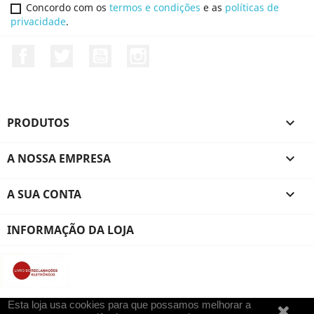
Concordo com os
termos e condições
e as
políticas de
privacidade
.
Facebook
Twitter
YouTube
Instagram
PRODUTOS

A NOSSA EMPRESA

A SUA CONTA

INFORMAÇÃO DA LOJA
Esta loja usa cookies para que possamos melhorar a
© 2026 - brim3d | PrestaShop™