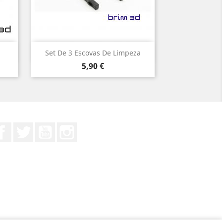
Vista rápida

Set De 3 Escovas De Limpeza
Preço
5,90 €
Facebook
Twitter
YouTube
Instagram