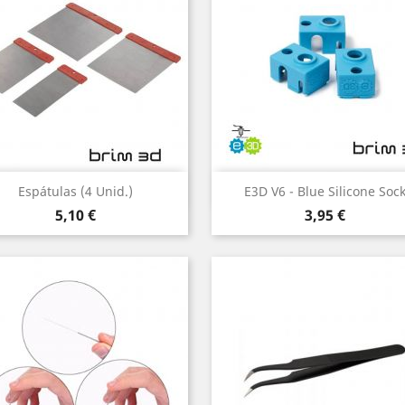
Vista rápida
Vista rápida


Espátulas (4 Unid.)
E3D V6 - Blue Silicone Soc
Preço
Preço
5,10 €
3,95 €