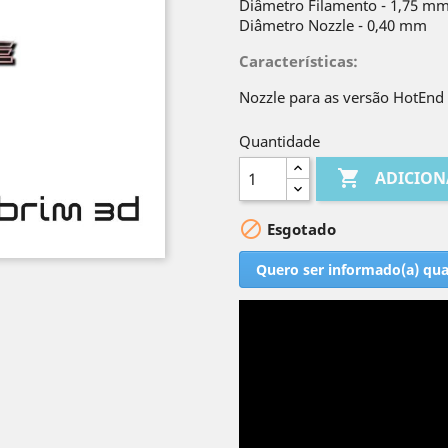
Diâmetro Filamento - 1,75 m
Diâmetro Nozzle - 0,40 mm
Características
:
Nozzle para as versão HotEnd
Quantidade

ADICION

Esgotado
Quero ser informado(a) qu