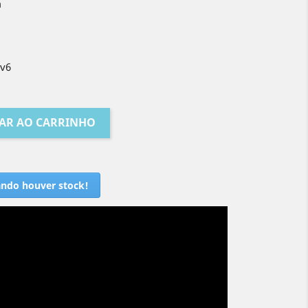
m
 v6
AR AO CARRINHO
ando houver stock!