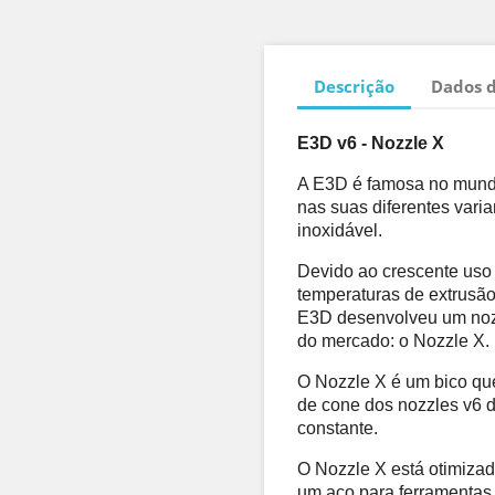
Descrição
Dados 
E3D v6 - Nozzle X
A E3D é famosa no mundo
nas suas diferentes varia
inoxidável. 
Devido ao crescente uso 
temperaturas de extrusão 
E3D desenvolveu um nozz
do mercado: o Nozzle X.
O Nozzle X é um bico que
de cone dos nozzles v6 d
constante. 
O Nozzle X está otimizad
um aço para ferramentas 