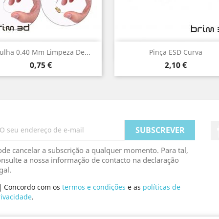
Vista rápida
Vista rápida


ulha 0.40 Mm Limpeza De...
Pinça ESD Curva
Preço
Preço
0,75 €
2,10 €
de cancelar a subscrição a qualquer momento. Para tal,
nsulte a nossa informação de contacto na declaração
gal.
Concordo com os
termos e condições
e as
políticas de
rivacidade
.