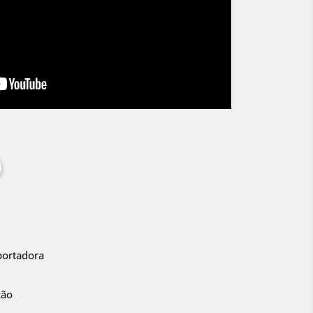
portadora
ção