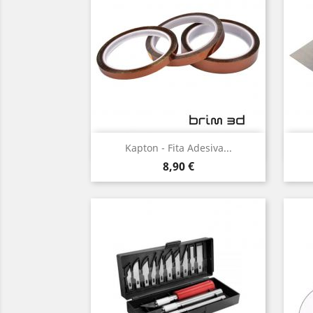
Vista rápida

Kapton - Fita Adesiva...
Preço
8,90 €