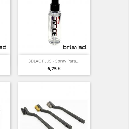
Vista rápida

k
3DLAC PLUS - Spray Para...
Preço
6,75 €