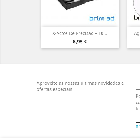
Vista rápida

X-Actos De Precisão + 10...
Ag
Preço
6,95 €
Aproveite as nossas últimas novidades e
ofertas especiais
Po
co
le
p