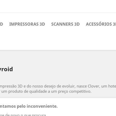
3D
IMPRESSORAS 3D
SCANNERS 3D
ACESSÓRIOS 3
yroid
 impressão 3D e do nosso desejo de evoluir, nasce Clover, um ho
r um produto de qualidade a um preço competitivo.
tamos pelo inconveniente.
se de novo o que procura