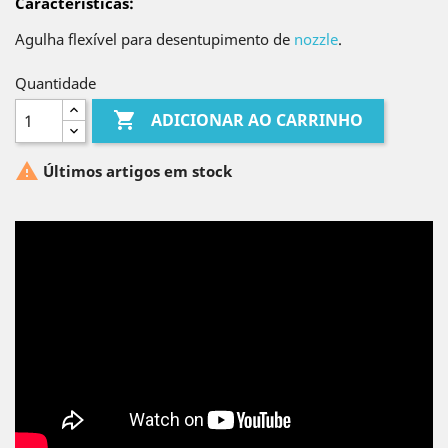
Características
:
Agulha flexível para desentupimento de
nozzle
.
Quantidade

ADICIONAR AO CARRINHO

Últimos artigos em stock