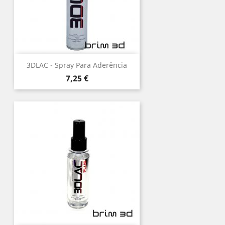
3DLAC - Spray Para Aderência
Preço
7,25 €