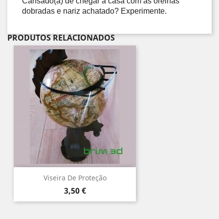
Cansado(a) de chegar a casa com as orelhas 
dobradas e nariz achatado? Experimente.
PRODUTOS RELACIONADOS
Viseira De Proteção
Preço
3,50 €