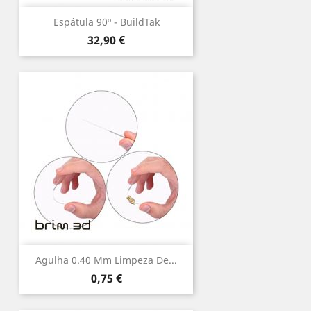
Espátula 90º - BuildTak
Preço
32,90 €
Agulha 0.40 Mm Limpeza De...
Preço
0,75 €