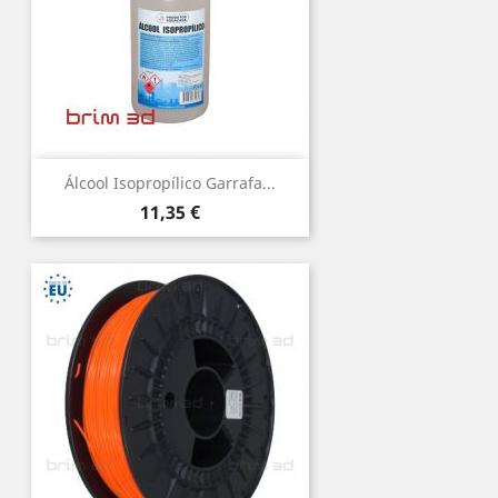
Álcool Isopropílico Garrafa...
Preço
11,35 €