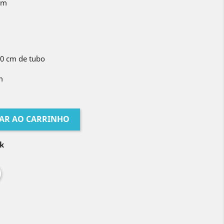
 mm
50 cm de tubo
m
AR AO CARRINHO
k