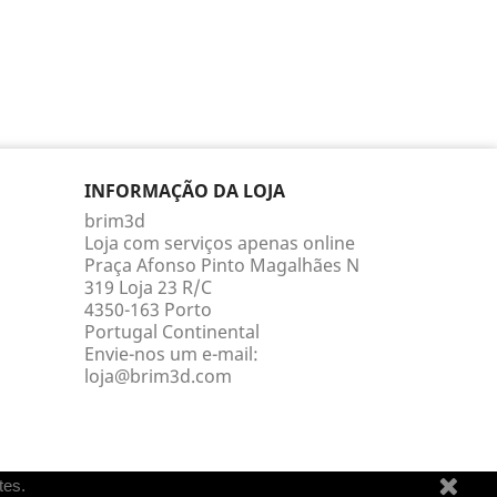
INFORMAÇÃO DA LOJA
brim3d
Loja com serviços apenas online
Praça Afonso Pinto Magalhães N
319 Loja 23 R/C
4350-163 Porto
Portugal Continental
Envie-nos um e-mail:
loja@brim3d.com
tes.