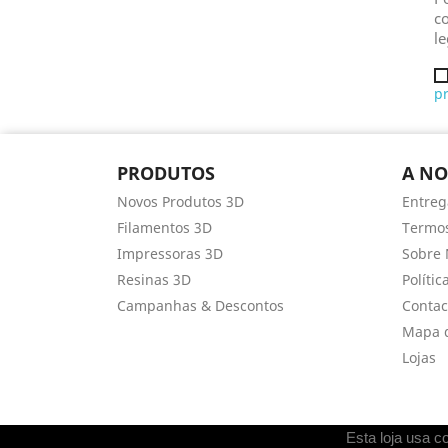
co
le
p
PRODUTOS
A NO
Novos Produtos 3D
Entreg
Filamentos 3D
Termos
Impressoras 3D
Sobre 
Resinas 3D
Políti
Campanhas & Descontos
Contac
Mapa d
Lojas
Esta loja usa c