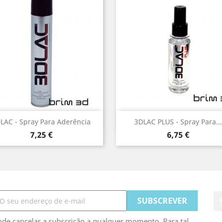
Vista rápida
Vista rápida


LAC - Spray Para Aderência
3DLAC PLUS - Spray Para...
Preço
Preço
7,25 €
6,75 €
de cancelar a subscrição a qualquer momento. Para tal,