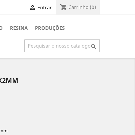
shopping_cart

Carrinho
(0)
Entrar
D
RESINA
PRODUÇÕES

4X2MM
5 mm