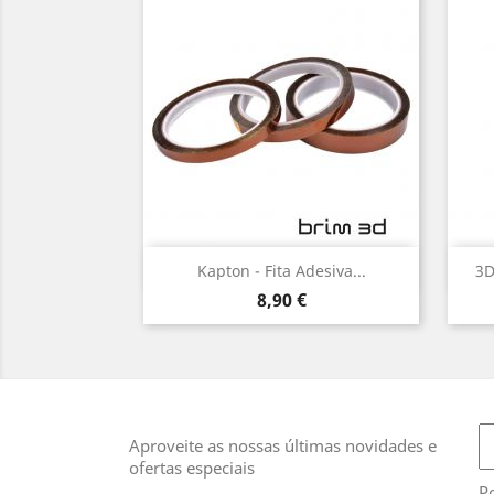
Vista rápida

Kapton - Fita Adesiva...
3D
Preço
8,90 €
Aproveite as nossas últimas novidades e
ofertas especiais
Po