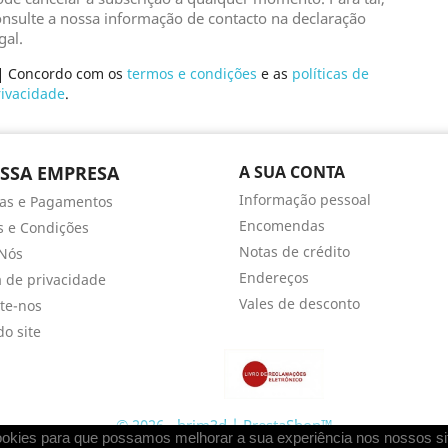
nsulte a nossa informação de contacto na declaração
gal.
Concordo com os
termos e condições
e as
políticas de
rivacidade
.
SSA EMPRESA
A SUA CONTA
Informação pessoal
as e Pagamentos
Encomendas
 e Condições
Notas de crédito
Nós
Endereços
ca de privacidade
Vales de desconto
te-nos
o site
© 2026 - brim3d | PrestaShop™
ookies para que possamos melhorar a sua experiência nos nossos si