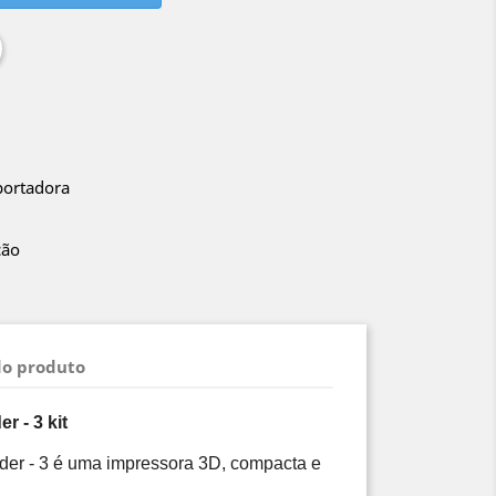
portadora
ção
do produto
r - 3 kit
nder - 3 é uma impressora 3D, compacta e 