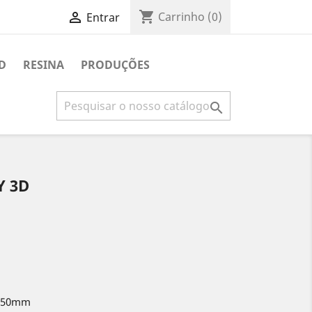
shopping_cart

Carrinho
(0)
Entrar
D
RESINA
PRODUÇÕES

Y 3D
x250mm