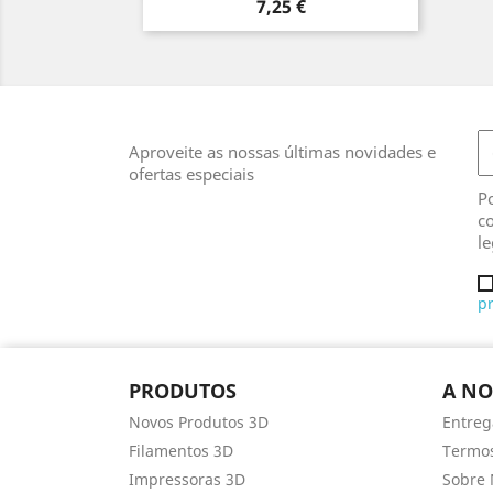
Preço
7,25 €
Aproveite as nossas últimas novidades e
ofertas especiais
Po
co
le
p
PRODUTOS
A NO
Novos Produtos 3D
Entreg
Filamentos 3D
Termos
Impressoras 3D
Sobre 