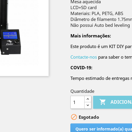
Mesa aquecida
LCD+SD card
Materiais: PLA, PETG, ABS
Diâmetro de filamento 1.75m
Não possui Auto bed leveling
Mais informações:
Este produto é um KIT DIY pa
Contacte-nos
para saber o tem
COVID-19:
Tempo estimado de entregas m
Quantidade

ADICION

Esgotado
Quero ser informado(a) qu