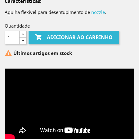
Características
:
Agulha flexível para desentupimento de
nozzle
.
Quantidade

ADICIONAR AO CARRINHO

Últimos artigos em stock